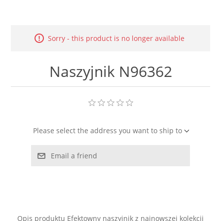
LABRADORYT
LAPIS LAZURI
Sorry - this product is no longer available
MASA PERŁOWA
Naszyjnik N96362
RODOCHROZYT
TURMALIN
Please select the address you want to ship to
RODONIT
Email a friend
TYGRYSIE OKO
Opis produktu Efektowny naszyjnik z najnowszej kolekcji