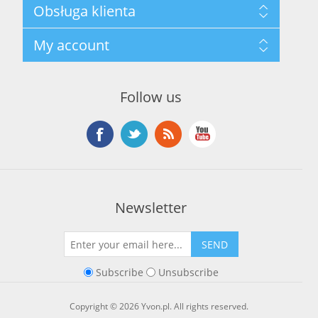
Mapa strony
Obsługa klienta
Privacy Policy
Terms and Conditions
Szukaj
My account
About Us
Nowości
Kontakt
Blog
Moje konto
Ostatnio oglądane produkty
Zamówienia
Nowe produkty
Follow us
Adresy
Koszyk
Lista życzeń
Newsletter
SEND
Subscribe
Unsubscribe
Copyright © 2026 Yvon.pl. All rights reserved.