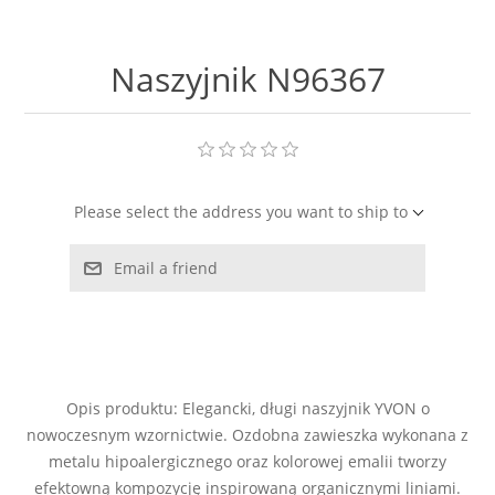
LABRADORYT
Naszyjnik N96367
LAPIS LAZURI
MASA PERŁOWA
RODOCHROZYT
Please select the address you want to ship to
TURMALIN
Email a friend
RODONIT
TYGRYSIE OKO
Opis produktu: Elegancki, długi naszyjnik YVON o
nowoczesnym wzornictwie. Ozdobna zawieszka wykonana z
metalu hipoalergicznego oraz kolorowej emalii tworzy
efektowną kompozycję inspirowaną organicznymi liniami.