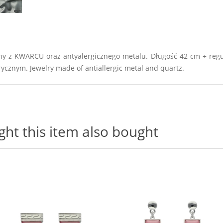
y z KWARCU oraz antyalergicznego metalu. Długość 42 cm + regul
cznym. Jewelry made of antiallergic metal and quartz.
t this item also bought