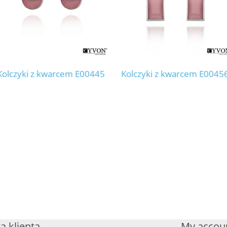
Kolczyki z kwarcem E00445
Kolczyki z kwarcem E0045
a klienta
My accou