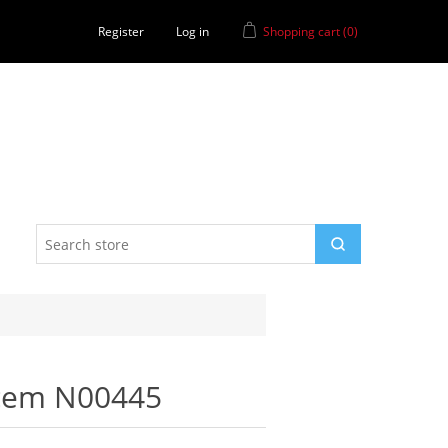
Register
Log in
Shopping cart
(0)
rcem N00445