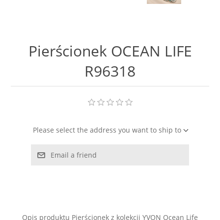
LABRADORYT
LAPIS LAZURI
Pierścionek OCEAN LIFE
MASA PERŁOWA
R96318
RODOCHROZYT
TURMALIN
Please select the address you want to ship to
RODONIT
Email a friend
TYGRYSIE OKO
Opis produktu Pierścionek z kolekcji YVON Ocean Life