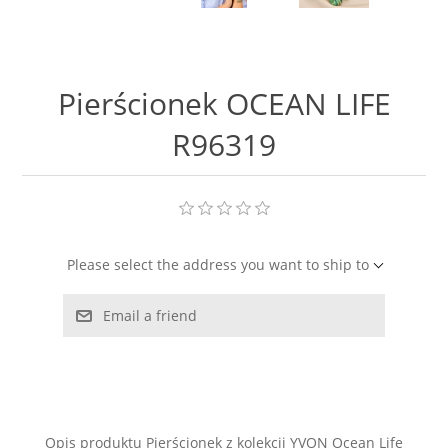
LABRADORYT
LAPIS LAZURI
Pierścionek OCEAN LIFE
MASA PERŁOWA
R96319
RODOCHROZYT
TURMALIN
Please select the address you want to ship to
RODONIT
Email a friend
TYGRYSIE OKO
Opis produktu Pierścionek z kolekcji YVON Ocean Life