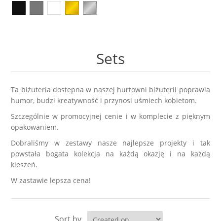
Kolczyki
Naszyjniki męskie
Kamienie naturalne
KAMIENIE NATURALNE
Broszki
Zestawy prezentowe dla NIEGO
Perły
AGAT
Sets
Pierścionki
Sygnety męskie i obrączki
Biżuteria ze skóry
AMAZONIT
Zestawy prezentowe
Kolczyki męskie
Biżuteria ślubna
AWENTURYN
Ta biżuteria dostepna w naszej
hurtowni biżuterii
poprawia
humor, budzi kreatywność i przynosi uśmiech kobietom.
Akcesoria
Kolekcja ZODIAK
Wieczorowa
Szczególnie w promocyjnej cenie i w komplecie z pięknym
JASPIS
opakowaniem.
Różańce
BRELOKI
Stal szlachetna 316L
Dobraliśmy w zestawy nasze najlepsze projekty i tak
KOCIE OKO / KWARC
powstała bogata kolekcja na każdą okazję i na każdą
kieszeń.
Ekspozytory i opakowania
Biżuteria metalowa
JADEIT
W zastawie lepsza cena!
Klipsy do guzików - NEW
Metal szczotkowany
KRYSZTAŁ GÓRSKI
Sort by