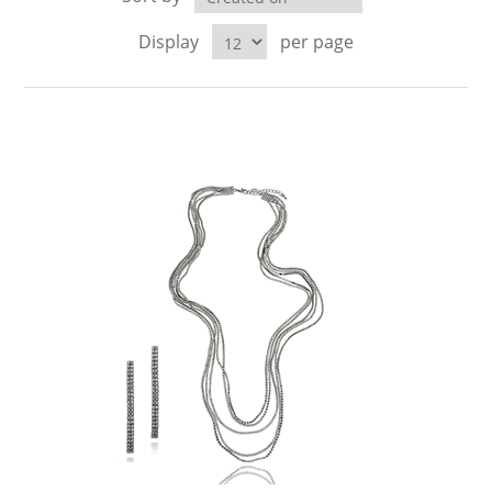
LABRADORYT
Display
per page
LAPIS LAZURI
MASA PERŁOWA
RODOCHROZYT
TURMALIN
RODONIT
TYGRYSIE OKO