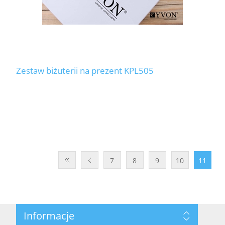
Zestaw biżuterii na prezent KPL505
7
8
9
10
11
Informacje