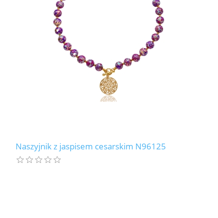
LABRADORYT
LAPIS LAZURI
MASA PERŁOWA
RODOCHROZYT
TURMALIN
RODONIT
Naszyjnik z jaspisem cesarskim N96125
TYGRYSIE OKO