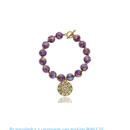
Bransoletka z jaspisem cesarskim B96125