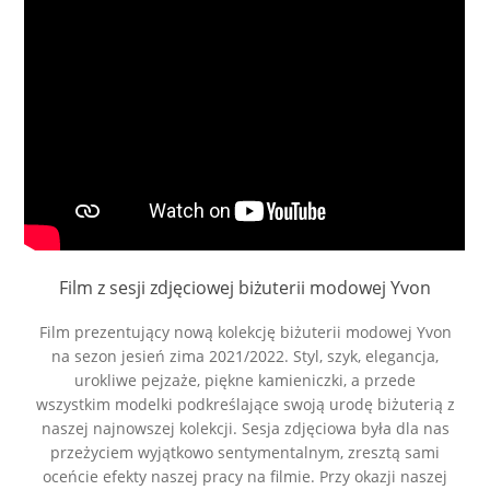
Film z sesji zdjęciowej biżuterii modowej Yvon
Film prezentujący nową kolekcję biżuterii modowej Yvon
na sezon jesień zima 2021/2022. Styl, szyk, elegancja,
urokliwe pejzaże, piękne kamieniczki, a przede
wszystkim modelki podkreślające swoją urodę biżuterią z
naszej najnowszej kolekcji. Sesja zdjęciowa była dla nas
przeżyciem wyjątkowo sentymentalnym, zresztą sami
oceńcie efekty naszej pracy na filmie. Przy okazji naszej