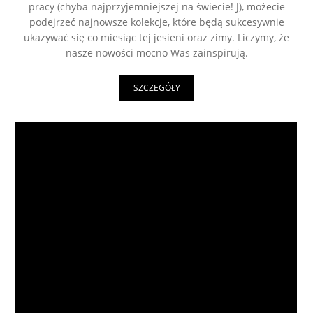
pracy (chyba najprzyjemniejszej na świecie! J), możecie
podejrzeć najnowsze kolekcje, które będą sukcesywnie
ukazywać się co miesiąc tej jesieni oraz zimy. Liczymy, że
nasze nowości mocno Was zainspirują.
SZCZEGÓŁY