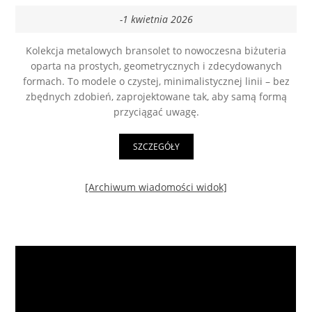
-1 kwietnia 2026
Kolekcja metalowych bransolet to nowoczesna biżuteria
oparta na prostych, geometrycznych i zdecydowanych
formach. To modele o czystej, minimalistycznej linii – bez
zbędnych zdobień, zaprojektowane tak, aby samą formą
przyciągać uwagę.
SZCZEGÓŁY
[Archiwum wiadomości widok]