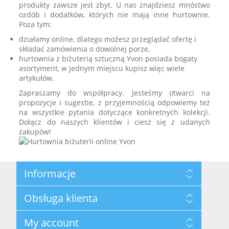
produkty zawsze jest zbyt. U nas znajdziesz mnóstwo
ozdób i dodatków, których nie mają inne hurtownie.
Poza tym:
działamy online, dlatego możesz przeglądać ofertę i
składać zamówienia o dowolnej porze,
hurtownia z biżuterią sztuczną Yvon posiada bogaty
asortyment, w jednym miejscu kupisz więc wiele
artykułów.
Zapraszamy do współpracy. Jesteśmy otwarci na
propozycje i sugestie, z przyjemnością odpowiemy też
na wszystkie pytania dotyczące konkretnych kolekcji.
Dołącz do naszych klientów i ciesz się z udanych
zakupów!
Informacje
Mapa strony
Obsługa klienta
Privatumo politika
Nuostatai
Szukaj
My account
Apie "YVON" prekės ženklą
Nowości