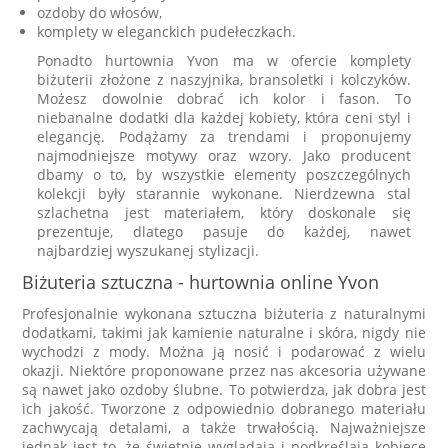
ozdoby do włosów,
komplety w eleganckich pudełeczkach.
Ponadto hurtownia Yvon ma w ofercie komplety
biżuterii złożone z naszyjnika, bransoletki i kolczyków.
Możesz dowolnie dobrać ich kolor i fason. To
niebanalne dodatki dla każdej kobiety, która ceni styl i
elegancję. Podążamy za trendami i proponujemy
najmodniejsze motywy oraz wzory. Jako producent
dbamy o to, by wszystkie elementy poszczególnych
kolekcji były starannie wykonane. Nierdzewna stal
szlachetna jest materiałem, który doskonale się
prezentuje, dlatego pasuje do każdej, nawet
najbardziej wyszukanej stylizacji.
Biżuteria sztuczna - hurtownia online Yvon
Profesjonalnie wykonana sztuczna biżuteria z naturalnymi
dodatkami, takimi jak kamienie naturalne i skóra, nigdy nie
wychodzi z mody. Można ją nosić i podarować z wielu
okazji. Niektóre proponowane przez nas akcesoria używane
są nawet jako ozdoby ślubne. To potwierdza, jak dobra jest
ich jakość. Tworzone z odpowiednio dobranego materiału
zachwycają detalami, a także trwałością. Najważniejsze
jednak jest to, że świetnie wyglądają i podkreślają kobiece