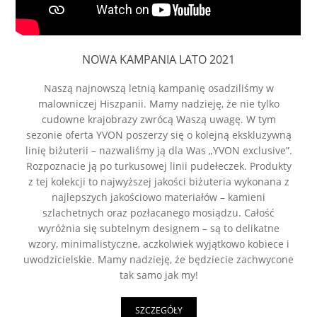
NOWA KAMPANIA LATO 2021
Naszą najnowszą letnią kampanię osadziliśmy w
malowniczej Hiszpanii. Mamy nadzieję, że nie tylko
cudowne krajobrazy zwrócą Waszą uwagę. W tym
sezonie oferta YVON poszerzy się o kolejną ekskluzywną
linię biżuterii – nazwaliśmy ją dla Was „YVON exclusive”.
Rozpoznacie ją po turkusowej linii pudełeczek. Produkty
z tej kolekcji to najwyższej jakości biżuteria wykonana z
najlepszych jakościowo materiałów – kamieni
szlachetnych oraz pozłacanego mosiądzu. Całość
wyróżnia się subtelnym designem – są to delikatne
wzory, minimalistyczne, aczkolwiek wyjątkowo kobiece i
uwodzicielskie. Mamy nadzieję, że będziecie zachwycone
tak samo jak my!
SZCZEGÓŁY