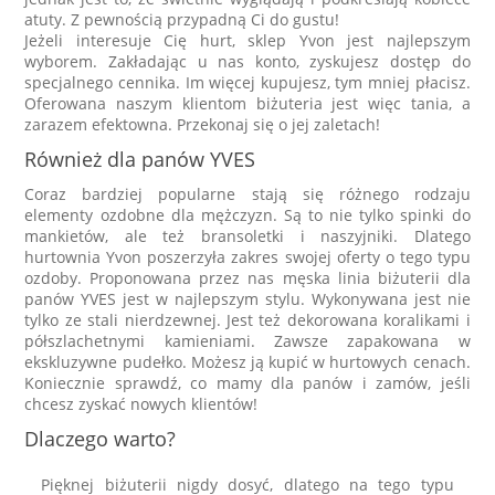
atuty. Z pewnością przypadną Ci do gustu!
Jeżeli interesuje Cię hurt, sklep Yvon jest najlepszym
wyborem. Zakładając u nas konto, zyskujesz dostęp do
specjalnego cennika. Im więcej kupujesz, tym mniej płacisz.
Oferowana naszym klientom biżuteria jest więc tania, a
zarazem efektowna. Przekonaj się o jej zaletach!
Również dla panów YVES
Coraz bardziej popularne stają się różnego rodzaju
elementy ozdobne dla mężczyzn. Są to nie tylko spinki do
mankietów, ale też bransoletki i naszyjniki. Dlatego
hurtownia Yvon poszerzyła zakres swojej oferty o tego typu
ozdoby. Proponowana przez nas męska linia biżuterii dla
panów YVES jest w najlepszym stylu. Wykonywana jest nie
tylko ze stali nierdzewnej. Jest też dekorowana koralikami i
półszlachetnymi kamieniami. Zawsze zapakowana w
ekskluzywne pudełko. Możesz ją kupić w hurtowych cenach.
Koniecznie sprawdź, co mamy dla panów i zamów, jeśli
chcesz zyskać nowych klientów!
Dlaczego warto?
Pięknej biżuterii nigdy dosyć, dlatego na tego typu