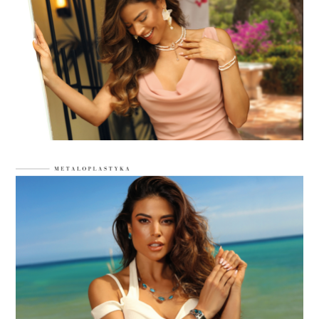
LABRADORYT
LAPIS LAZURI
MASA PERŁOWA
RODOCHROZYT
TURMALIN
RODONIT
TYGRYSIE OKO