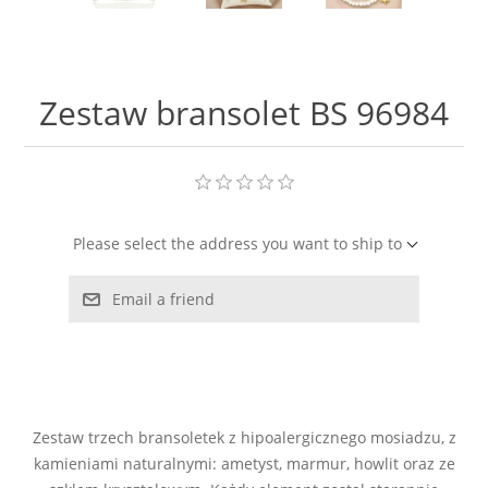
LABRADORYT
LAPIS LAZURI
Zestaw bransolet BS 96984
MASA PERŁOWA
RODOCHROZYT
Please select the address you want to ship to
TURMALIN
Email a friend
RODONIT
TYGRYSIE OKO
Zestaw trzech bransoletek z hipoalergicznego mosiadzu, z
kamieniami naturalnymi: ametyst, marmur, howlit oraz ze