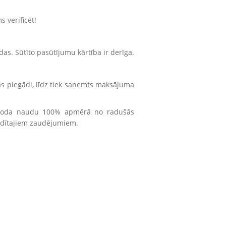
s verificēt!
das. Sūtīto pasūtījumu kārtība ir derīga.
 tās piegādi, līdz tiek saņemts maksājuma
sīt soda naudu 100% apmērā no radušās
radītajiem zaudējumiem.