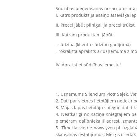
Sūdzības pieņemšanas nosacījums ir ar
I. Katrs produkts jāiesaiņo atsevišķā i
II. Precei jābūt pilnīgai, ja precei trū
III. Katram produktam jābūt:
- sūdzība (klientu sūdzību gadījumā)
- rokraksta apraksts ar uzņēmuma zīm
IV. Aprakstiet sūdzības iemeslu!
1. Uzņēmums Silencium Piotr Saļek. Vie
2. Dati par vietnes lietotājiem netiek
3. Mājas lapas lietotāju sniegtie dati ti
4. Neatkarīgi no saziņā sniegtajiem pe
piemēram, dalībnieka IP adresi, izmanto
5. Tīmekļa vietne www.yvon.pl uzglabā 
skatīšanas iestatījumus. Mērķis ir ērtāk