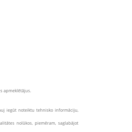
es apmeklētājus.
uj iegūt noteiktu tehnisko informāciju,
nalitātes nolūkos, piemēram, saglabājot