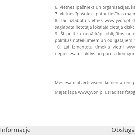
6. Vietnes īpašnieks un organizācijas, 
7. Vietnes īpašnieks patur tiesības mainī
8. Lai uzlabotu vietnes www.yvon.pl dar
saglabāta lietotāja lokālajā cietajā disk
9. Šī politika nepārkāpj obligātos not
politikas noteikumiem un obligātajiem n
10. Lai izmantotu tīmekļa vietni ww
nepieciešams aktīvs un pareizi konfigu
Mēs esam atvērti visiem komentāriem p
Mājas lapā www.yvon.pl uzrādītās fotogrā
Informacje
Obsługa 