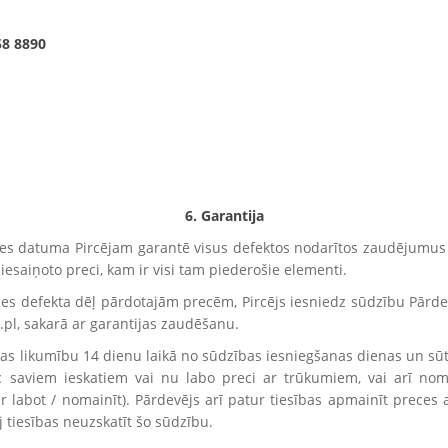
58 8890
6. Garantija
des datuma Pircējam garantē visus defektos nodarītos zaudējumus
i iesaiņoto preci, kam ir visi tam piederošie elementi.
dušies defekta dēļ pārdotajām precēm, Pircējs iesniedz sūdzību Pār
.pl, sakarā ar garantijas zaudēšanu.
bas likumību 14 dienu laikā no sūdzības iesniegšanas dienas un sūtī
c saviem ieskatiem vai nu labo preci ar trūkumiem, vai arī no
 labot / nomainīt). Pārdevējs arī patur tiesības apmainīt preces a
j tiesības neuzskatīt šo sūdzību.