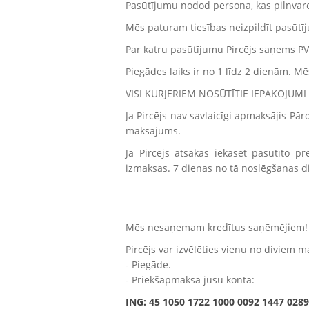
Pasūtījumu nodod persona, kas pilnvaro
Mēs paturam tiesības neizpildīt pasūtījum
Par katru pasūtījumu Pircējs saņems PV
Piegādes laiks ir no 1 līdz 2 dienām. Mē
VISI KURJERIEM NOSŪTĪTIE IEPAKOJUMI - 
Ja Pircējs nav savlaicīgi apmaksājis Pār
maksājums.
Ja Pircējs atsakās iekasēt pasūtīto 
izmaksas. 7 dienas no tā noslēgšanas d
Mēs nesaņemam kredītus saņēmējiem!
Pircējs var izvēlēties vienu no diviem 
- Piegāde.
- Priekšapmaksa jūsu kontā:
ING: 45 1050 1722 1000 0092 1447 0289