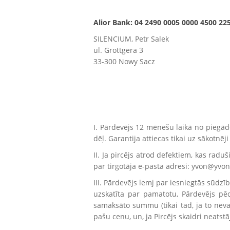
Alior Bank: 04 2490 0005 0000 4500 22
SILENCIUM, Petr Salek
ul. Grottgera 3
33-300 Nowy Sacz
I. Pārdevējs 12 mēnešu laikā no piegā
dēļ. Garantija attiecas tikai uz sākotnēj
II. Ja pircējs atrod defektiem, kas ra
par tirgotāja e-pasta adresi: yvon@yvon
III. Pārdevējs lemj par iesniegtās sūdzī
uzskatīta par pamatotu, Pārdevējs pē
samaksāto summu (tikai tad, ja to nevar
pašu cenu, un, ja Pircējs skaidri neatstā