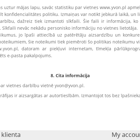
kas uztur mājas lapu, savāc statistiku par vietnes www.yvon.pl apm
t konfidencialitātes politiku. Izmaiņas var notikt jebkurā laikā, un l
bību, dažreiz tiek izmantoti sīkfaili. Šie faili ir informācija, 
ā. Sīkfaili nevāc nekādu personisko informāciju no vietnes lietotāja.
eikumus, jo īpaši attiecībā uz patērētāju aizsardzību un konkure
oteikumiem, šie noteikumi tiek piemēroti šo politikas noteikumu vie
w.yvon.pl, datoram ar piekļuvi internetam, tīmekļa pārlūkpro
rēts e-pasta pakalpojums.
8. Cita informācija
ar vietnes darbību vietnē yvon@yvon.pl.
fijas ir aizsargātas ar autortiesībām. Izmantojot tos bez īpašnieka
klienta
My accou