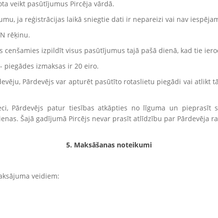
ta veikt pasūtījumus Pircēja vārdā.
u, ja reģistrācijas laikā sniegtie dati ir nepareizi vai nav iespējam
N rēķinu.
s cenšamies izpildīt visus pasūtījumus tajā pašā dienā, kad tie iero
piegādes izmaksas ir 20 eiro.
devēju, Pārdevējs var apturēt pasūtīto rotaslietu piegādi vai atlikt
preci, Pārdevējs patur tiesības atkāpties no līguma un piepra
ienas. Šajā gadījumā Pircējs nevar prasīt atlīdzību par Pārdevēja 
5. Maksāšanas noteikumi
maksājuma veidiem: