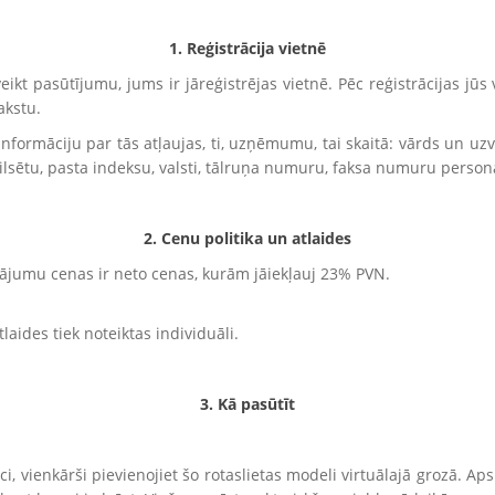
1. Reģistrācija vietnē
kt pasūtījumu, jums ir jāreģistrējas vietnē. Pēc reģistrācijas jūs
akstu.
u informāciju par tās atļaujas, ti, uzņēmumu, tai skaitā: vārds un uzv
sētu, pasta indeksu, valsti, tālruņa numuru, faksa numuru person
2. Cenu politika un atlaides
ādājumu cenas ir neto cenas, kurām jāiekļauj 23% PVN.
aides tiek noteiktas individuāli.
3. Kā pasūtīt
eci, vienkārši pievienojiet šo rotaslietas modeli virtuālajā grozā. Ap