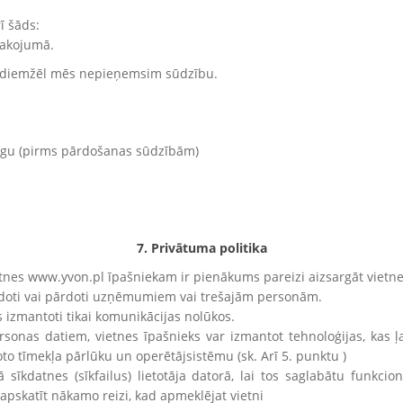
ī šāds:
epakojumā.
kst, diemžēl mēs nepieņemsim sūdzību.
ogu (pirms pārdošanas sūdzībām)
7. Privātuma politika
tnes www.yvon.pl īpašniekam ir pienākums pareizi aizsargāt vietn
 nodoti vai pārdoti uzņēmumiem vai trešajām personām.
ks izmantoti tikai komunikācijas nolūkos.
rsonas datiem, vietnes īpašnieks var izmantot tehnoloģijas, kas ļa
to tīmekļa pārlūku un operētājsistēmu (sk. Arī 5. punktu )
sīkdatnes (sīkfailus) lietotāja datorā, lai tos saglabātu funkcio
 apskatīt nākamo reizi, kad apmeklējat vietni