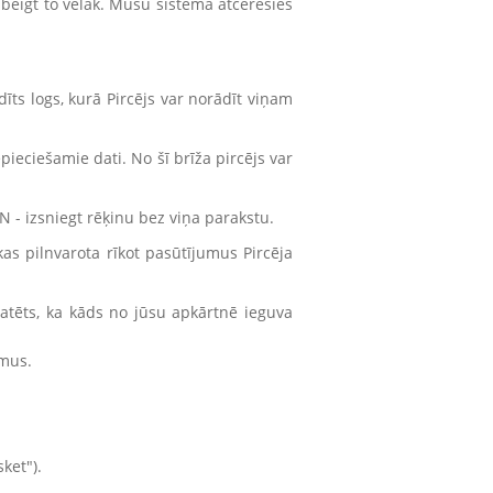
pabeigt to vēlāk. Mūsu sistēma atcerēsies
īts logs, kurā Pircējs var norādīt viņam
pieciešamie dati. No šī brīža pircējs var
ON - izsniegt rēķinu bez viņa parakstu.
kas pilnvarota rīkot pasūtījumus Pircēja
atēts, ka kāds no jūsu apkārtnē ieguva
umus.
ket").