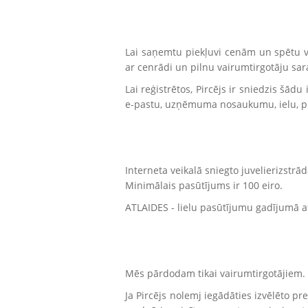
Lai saņemtu piekļuvi cenām un spētu vei
ar cenrādi un pilnu vairumtirgotāju sar
Lai reģistrētos, Pircējs ir sniedzis šād
e-pastu, uzņēmuma nosaukumu, ielu, pil
Interneta veikalā sniegto juvelierizstr
Minimālais pasūtījums ir 100 eiro.
ATLAIDES - lielu pasūtījumu gadījumā atl
Mēs pārdodam tikai vairumtirgotājiem.
Ja Pircējs nolemj iegādāties izvēlēto pr