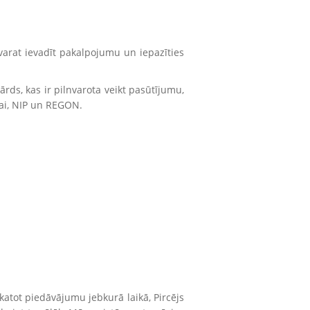
 varat ievadīt pakalpojumu un iepazīties
ārds, kas ir pilnvarota veikt pasūtījumu,
ai, NIP un REGON.
skatot piedāvājumu jebkurā laikā, Pircējs