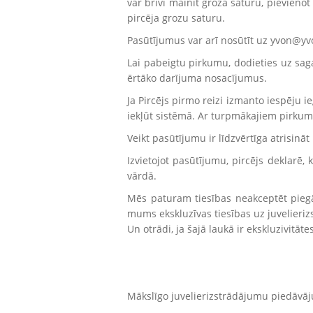
var brīvi mainīt groza saturu, pievienot
pircēja grozu saturu.
Pasūtījumus var arī nosūtīt uz yvon@yvo
Lai pabeigtu pirkumu, dodieties uz saga
ērtāko darījuma nosacījumus.
Ja Pircējs pirmo reizi izmanto iespēju i
iekļūt sistēmā. Ar turpmākajiem pirkum
Veikt pasūtījumu ir līdzvērtīga atrisināt
Izvietojot pasūtījumu, pircējs deklarē,
vārdā.
Mēs paturam tiesības neakceptēt piegā
mums ekskluzīvas tiesības uz juvelier
Un otrādi, ja šajā laukā ir ekskluzivitā
Mākslīgo juvelierizstrādājumu piedāvāju