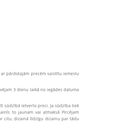
 ar pārdotajām precēm saistītu iemeslu
devējam 3 dienu laikā no iegādes datuma
t sūdzībā ietverto preci. Ja sūdzība tiek
mainīs to jaunam vai atmaksā Pircējam
r citu, dizainā līdzīgu dizainu par tādu