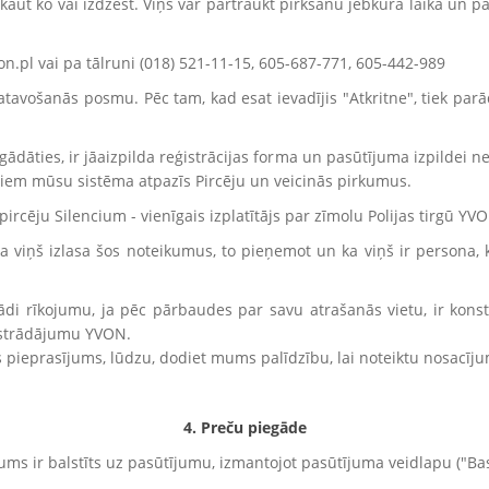
 kaut ko vai izdzēst. Viņš var pārtraukt pirkšanu jebkurā laikā un 
n.pl vai pa tālruni (018) 521-11-15, 605-687-771, 605-442-989
tavošanās posmu. Pēc tam, kad esat ievadījis "Atkritne", tiek parād
egādāties, ir jāaizpilda reģistrācijas forma un pasūtījuma izpildei ne
iem mūsu sistēma atpazīs Pircēju un veicinās pirkumus.
 pircēju Silencium - vienīgais izplatītājs par zīmolu Polijas tirgū YV
 ka viņš izlasa šos noteikumus, to pieņemot un ka viņš ir persona, 
di rīkojumu, ja pēc pārbaudes par savu atrašanās vietu, ir konst
izstrādājumu YVON.
tes pieprasījums, lūdzu, dodiet mums palīdzību, lai noteiktu nosacīj
4. Preču piegāde
ms ir balstīts uz pasūtījumu, izmantojot pasūtījuma veidlapu ("Bas