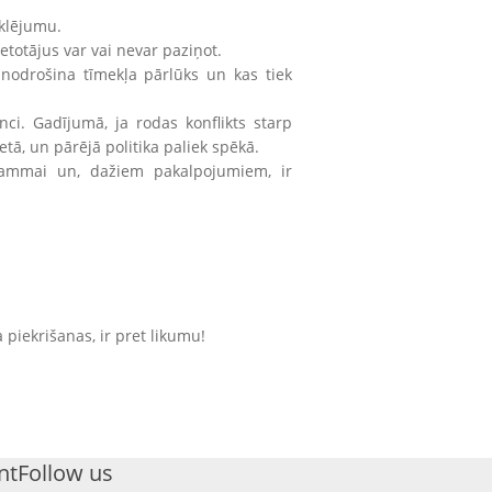
eklējumu.
ietotājus var vai nevar paziņot.
ko nodrošina tīmekļa pārlūks un kas tiek
nci. Gadījumā, ja rodas konflikts starp
tā, un pārējā politika paliek spēkā.
grammai un, dažiem pakalpojumiem, ir
 piekrišanas, ir pret likumu!
nt
Follow us