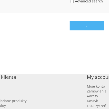
Advanced search
.
klienta
My accou
Moje konto
Zamówienia
Adresy
glądane produkty
Koszyk
kty
Lista życzeń