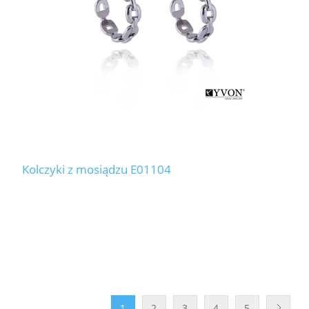
Kolczyki z mosiądzu E01104
1
2
3
4
5