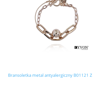
LABRADORYT
LAPIS LAZURI
MASA PERŁOWA
RODOCHROZYT
TURMALIN
RODONIT
Bransoletka metal antyalergiczny B01121 Z
TYGRYSIE OKO