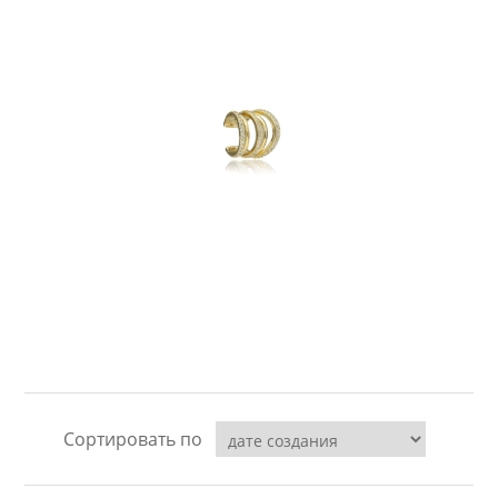
LABRADORYT
LAPIS LAZURI
MASA PERŁOWA
RODOCHROZYT
TURMALIN
RODONIT
TYGRYSIE OKO
Сортировать по