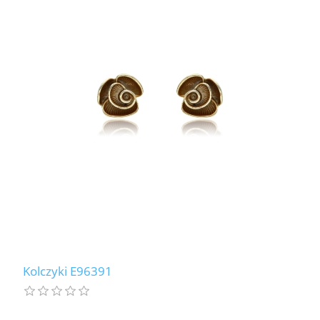
Kolczyki E96391