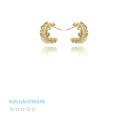
Kolczyki E96438