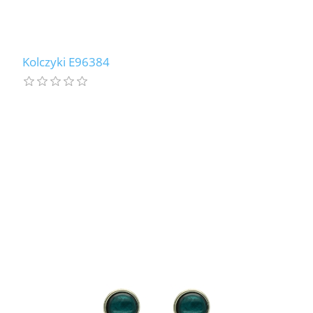
Kolczyki E96384