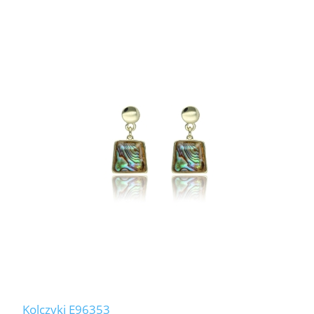
Kolczyki E96353