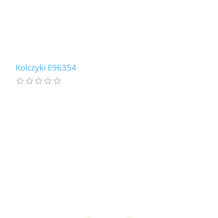
Kolczyki E96354