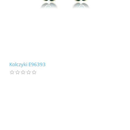
Kolczyki E96393