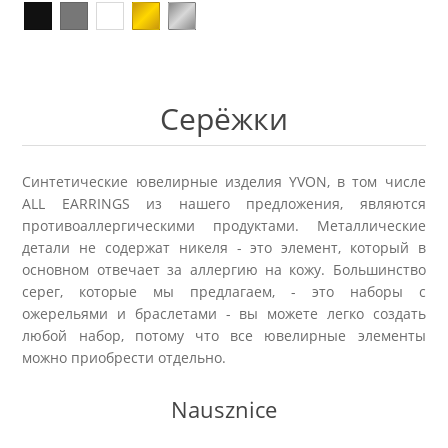
Kolczyki
Naszyjniki męskie
Kamienie naturalne
KAMIENIE NATURALNE
Broszki
Zestawy prezentowe dla NIEGO
Perły
AGAT
Серёжки
Pierścionki
Sygnety męskie i obrączki
Biżuteria ze skóry
AMAZONIT
Zestawy prezentowe
Kolczyki męskie
Biżuteria ślubna
AWENTURYN
Синтетические ювелирные изделия YVON, в том числе
ALL EARRINGS из нашего предложения, являются
Akcesoria
противоаллергическими продуктами. Металлические
Kolekcja ZODIAK
Wieczorowa
JASPIS
детали не содержат никеля - это элемент, который в
основном отвечает за аллергию на кожу. Большинство
Różańce
BRELOKI
Stal szlachetna 316L
серег, которые мы предлагаем, - это наборы с
KOCIE OKO / KWARC
ожерельями и браслетами - вы можете легко создать
любой набор, потому что все ювелирные элементы
Ekspozytory i opakowania
Biżuteria metalowa
JADEIT
можно приобрести отдельно.
Klipsy do guzików - NEW
Metal szczotkowany
Nausznice
KRYSZTAŁ GÓRSKI