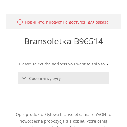
LABRADORYT
LAPIS LAZURI
Извините, продукт не доступен для заказа
MASA PERŁOWA
Bransoletka B96514
RODOCHROZYT
Please select the address you want to ship to
TURMALIN
Сообщить другу
RODONIT
TYGRYSIE OKO
Opis produktu Stylowa bransoletka marki YVON to
nowoczesna propozycja dla kobiet, które cenią