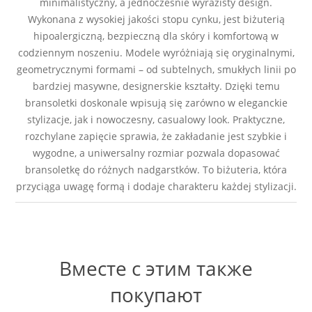
minimalistyczny, a jednocześnie wyrazisty design.
Wykonana z wysokiej jakości stopu cynku, jest biżuterią
hipoalergiczną, bezpieczną dla skóry i komfortową w
codziennym noszeniu. Modele wyróżniają się oryginalnymi,
geometrycznymi formami – od subtelnych, smukłych linii po
bardziej masywne, designerskie kształty. Dzięki temu
bransoletki doskonale wpisują się zarówno w eleganckie
stylizacje, jak i nowoczesny, casualowy look. Praktyczne,
rozchylane zapięcie sprawia, że zakładanie jest szybkie i
wygodne, a uniwersalny rozmiar pozwala dopasować
bransoletkę do różnych nadgarstków. To biżuteria, która
przyciąga uwagę formą i dodaje charakteru każdej stylizacji.
Вместе с этим также
покупают