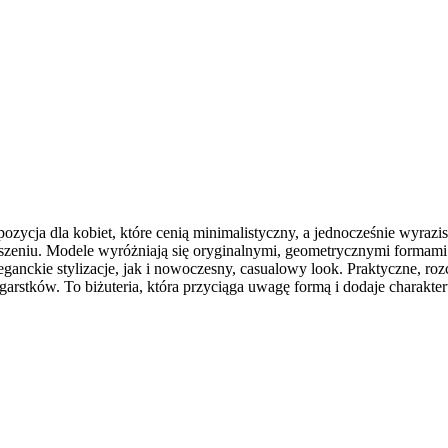
cja dla kobiet, które cenią minimalistyczny, a jednocześnie wyrazist
zeniu. Modele wyróżniają się oryginalnymi, geometrycznymi formami –
eganckie stylizacje, jak i nowoczesny, casualowy look. Praktyczne, roz
stków. To biżuteria, która przyciąga uwagę formą i dodaje charakteru 