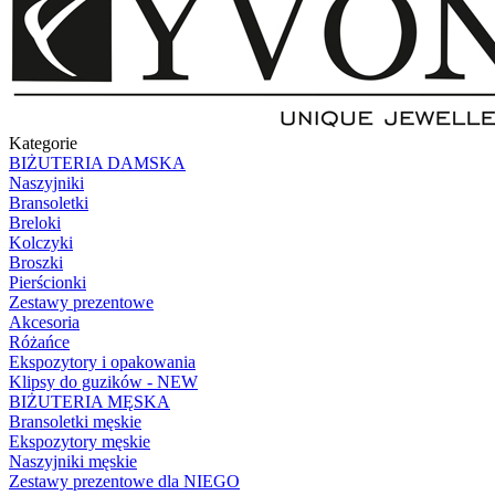
Kategorie
BIŻUTERIA DAMSKA
Naszyjniki
Bransoletki
Breloki
Kolczyki
Broszki
Pierścionki
Zestawy prezentowe
Akcesoria
Różańce
Ekspozytory i opakowania
Klipsy do guzików - NEW
BIŻUTERIA MĘSKA
Bransoletki męskie
Ekspozytory męskie
Naszyjniki męskie
Zestawy prezentowe dla NIEGO