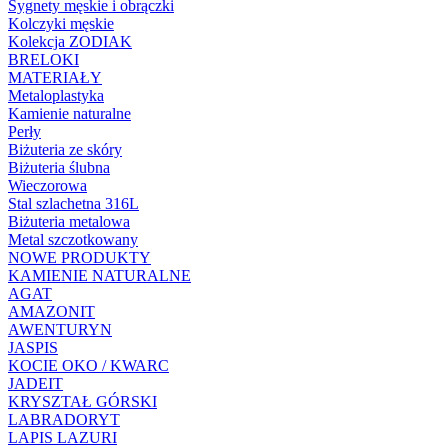
Sygnety męskie i obrączki
Kolczyki męskie
Kolekcja ZODIAK
BRELOKI
MATERIAŁY
Metaloplastyka
Kamienie naturalne
Perły
Biżuteria ze skóry
Biżuteria ślubna
Wieczorowa
Stal szlachetna 316L
Biżuteria metalowa
Metal szczotkowany
NOWE PRODUKTY
KAMIENIE NATURALNE
AGAT
AMAZONIT
AWENTURYN
JASPIS
KOCIE OKO / KWARC
JADEIT
KRYSZTAŁ GÓRSKI
LABRADORYT
LAPIS LAZURI