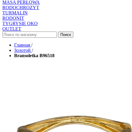
MASA PERŁOWA
RODOCHROZYT
TURMALIN
RODONIT
TYGRYSIE OKO
OUTLET
Поиск
Главная
/
Золотой
/
Bransoletka B96518