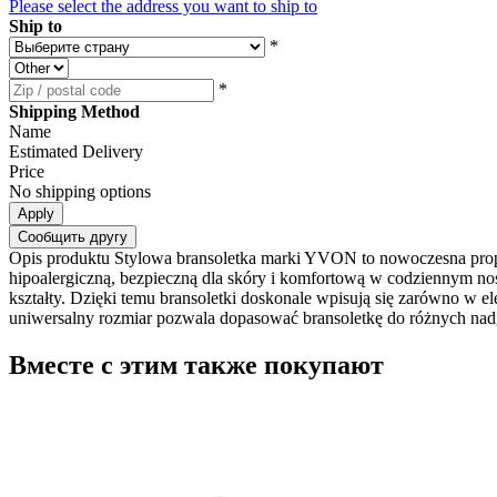
Please select the address you want to ship to
Ship to
*
*
Shipping Method
Name
Estimated Delivery
Price
No shipping options
Apply
Сообщить другу
Opis produktu Stylowa bransoletka marki YVON to nowoczesna propozy
hipoalergiczną, bezpieczną dla skóry i komfortową w codziennym nos
kształty. Dzięki temu bransoletki doskonale wpisują się zarówno w el
uniwersalny rozmiar pozwala dopasować bransoletkę do różnych nadgar
Вместе с этим также покупают