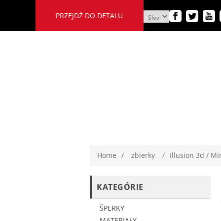
PRZEJDŹ DO DETALU
Home
/
zbierky
/
Illusion 3d / M
KATEGÓRIE
ŠPERKY
MATERIAŁY