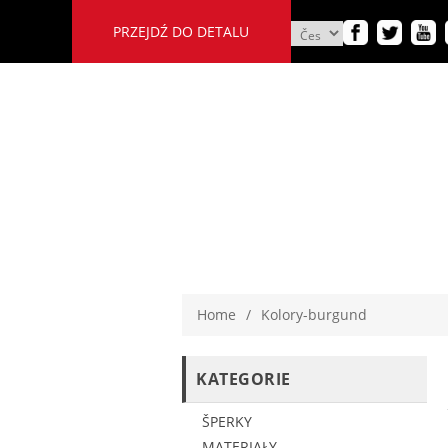
PRZEJDŹ DO DETALU
Home
/
Kolory-burgund
KATEGORIE
ŠPERKY
MATERIAŁY