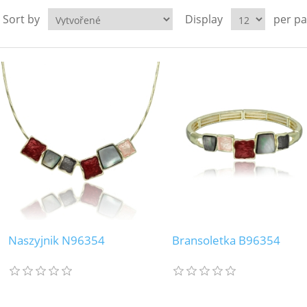
Sort by
Display
per p
Naszyjnik N96354
Bransoletka B96354