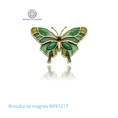
LABRADORYT
LAPIS LAZURI
MASA PERŁOWA
RODOCHROZYT
TURMALIN
RODONIT
TYGRYSIE OKO
Broszka na magnes BR97217