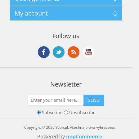
Podmínky použití
Szukaj
My account
O Společnosti
Nowości
Kontakt
Blog
Moje konto
Ostatnio oglądane produkty
Zamówienia
Nowe produkty
Follow us
Adresy
Koszyk
Lista życzeń
Newsletter
SEND
Subscribe
Unsubscribe
Copyright © 2026 Yvon.pl. Všechna práva vyhrazena.
Powered by
nopCommerce