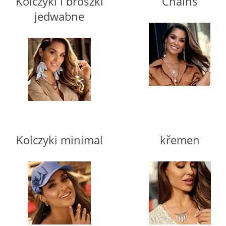
Kolczyki i broszki
Chains
jedwabne
Kolczyki minimal
křemen