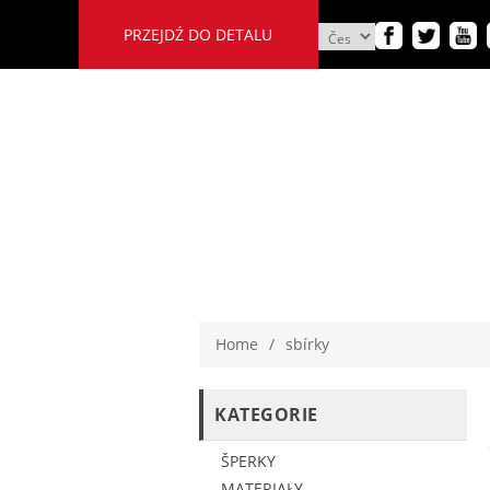
PRZEJDŹ DO DETALU
Home
/
sbírky
KATEGORIE
ŠPERKY
MATERIAŁY