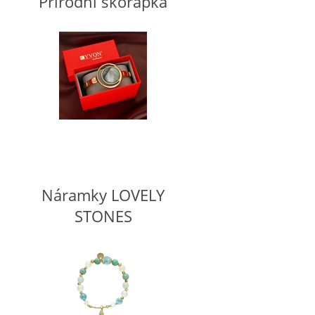
Přírodní skořápka
Náramky LOVELY
STONES