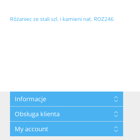
Różaniec ze stali szl. i kamieni nat. ROZ246
Informacje
Mapa strony
Obsługa klienta
Datenschutzrichtlinie
Bedingungen
Szukaj
My account
Über uns - Hersteller von künstlichem Schmuck
Nowości
Kontakt
Blog
Moje konto