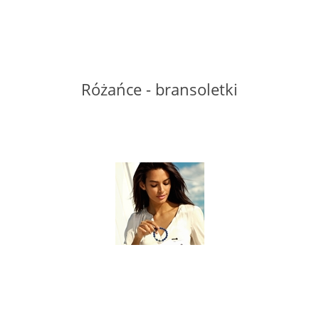
LABRADORYT
LAPIS LAZURI
Różańce - bransoletki
MASA PERŁOWA
RODOCHROZYT
TURMALIN
RODONIT
TYGRYSIE OKO