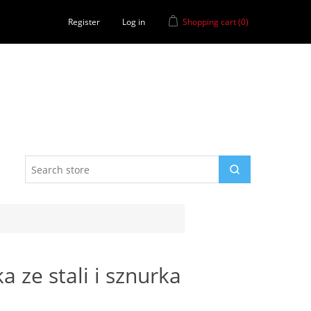
Register
Log in
Shopping cart
(0)
 ze stali i sznurka