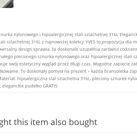
nurka nylonowego i hipoalergicznej stali szlachetnej 316L Eleganc
ali szlachetnej 316L z najnowszej kolekcji YVES to propozycja dla 
ersalny design sprawia, że doskonale uzupełnia zarówno codzienne, 
ałego plecionego sznurka nylonowego oraz hipoalergicznej stali szl
uje swój estetyczny wygląd przez długi czas. Wygodne zapięcie zat
tkowanie. To doskonały pomysł na prezent – każda bransoletka zap
 Materiał: hipoalergiczna stal szlachetna 316L, pleciony sznurek ny
e: eleganckie pudełko GRATIS
t this item also bought