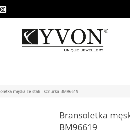
oletka męska ze stali i sznurka BM96619
Bransoletka męska
BM96619