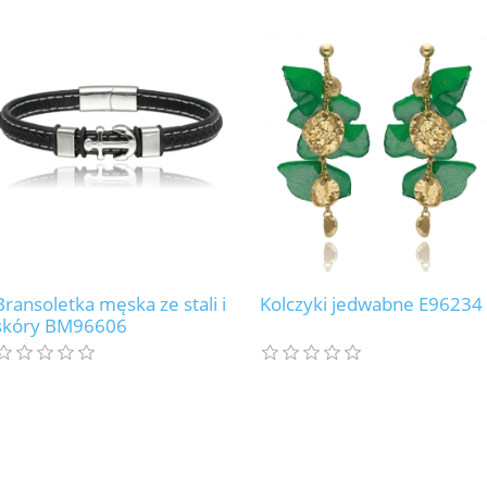
Bransoletka męska ze stali i
Kolczyki jedwabne E96234
skóry BM96606