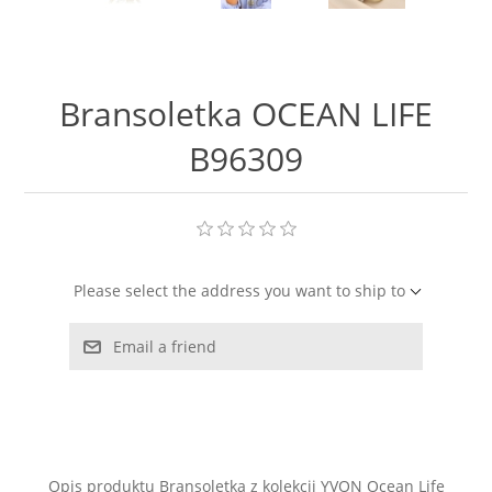
LABRADORYT
LAPIS LAZURI
Bransoletka OCEAN LIFE
MASA PERŁOWA
B96309
RODOCHROZYT
TURMALIN
Please select the address you want to ship to
RODONIT
Email a friend
TYGRYSIE OKO
Opis produktu Bransoletka z kolekcji YVON Ocean Life