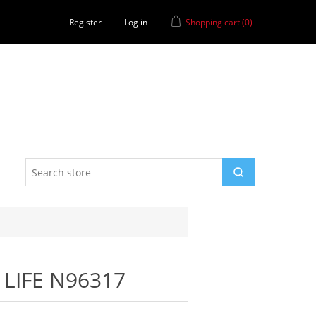
Register
Log in
Shopping cart
(0)
 LIFE N96317