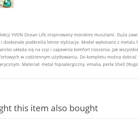
olekcji YVON Ocean Life inspirowany morskimi muszlami. Duża zaw
k i doskonale podkreśla letnie stylizacje. Model wykonano z metalu
gancko układa się na szyi i zapewnia komfort noszenia. Jak wszyst
mfortowych w codziennym użytkowaniu. Do kompletu można dobrać p
ycznym. Materiał: metal hipoalergiczny, emalia, perła Shell Długo
t this item also bought