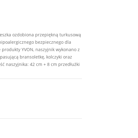
ieszka ozdobiona przepiękną turkusową
 hipoalergicznego bezpiecznego dla
kie produkty YVON, naszyjnik wykonano z
asującą bransoletkę, kolczyki oraz
ść naszyjnika: 42 cm + 8 cm przedłużki