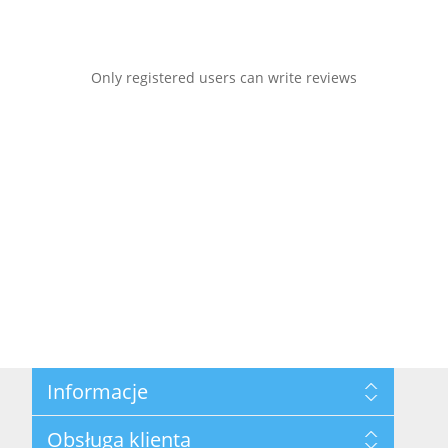
Only registered users can write reviews
Informacje
Mapa strony
Obsługa klienta
Privacy Policy