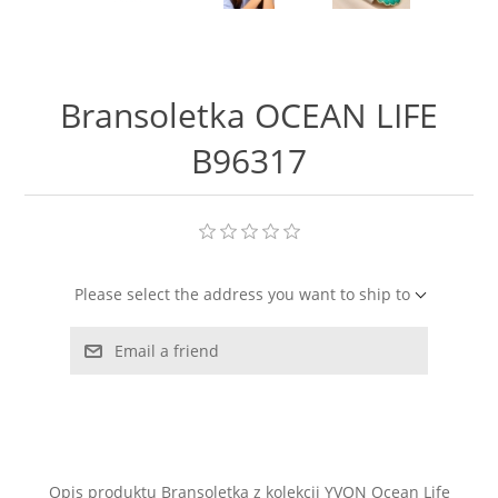
LABRADORYT
LAPIS LAZURI
Bransoletka OCEAN LIFE
MASA PERŁOWA
B96317
RODOCHROZYT
TURMALIN
Please select the address you want to ship to
RODONIT
Email a friend
TYGRYSIE OKO
Opis produktu Bransoletka z kolekcji YVON Ocean Life