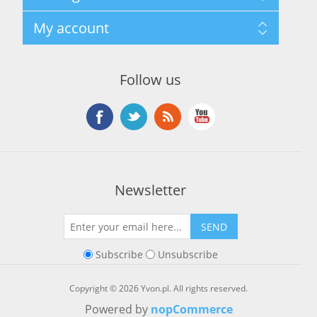
Terms and Conditions
Szukaj
My account
About Us
Nowości
Kontakt
Blog
Moje konto
Ostatnio oglądane produkty
Zamówienia
Nowe produkty
Follow us
Adresy
Koszyk
Lista życzeń
Newsletter
SEND
Subscribe
Unsubscribe
Copyright © 2026 Yvon.pl. All rights reserved.
Powered by
nopCommerce