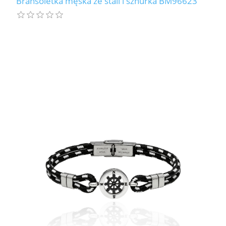
Bransoletka męska ze stali i sznurka BM96623