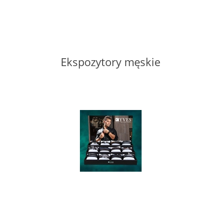
LABRADORYT
LAPIS LAZURI
Ekspozytory męskie
MASA PERŁOWA
RODOCHROZYT
TURMALIN
RODONIT
TYGRYSIE OKO