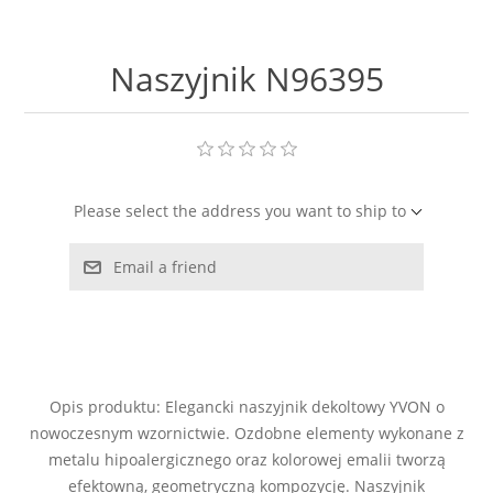
LABRADORYT
Naszyjnik N96395
LAPIS LAZURI
MASA PERŁOWA
RODOCHROZYT
Please select the address you want to ship to
TURMALIN
Email a friend
RODONIT
TYGRYSIE OKO
Opis produktu: Elegancki naszyjnik dekoltowy YVON o
nowoczesnym wzornictwie. Ozdobne elementy wykonane z
metalu hipoalergicznego oraz kolorowej emalii tworzą
efektowną, geometryczną kompozycję. Naszyjnik