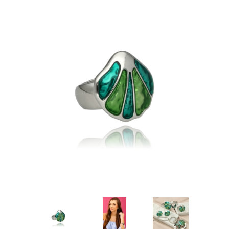
Kolczyki
Naszyjniki męskie
Kamienie naturalne
KAMIENIE NATURALNE
Broszki
Zestawy prezentowe dla NIEGO
Perły
AGAT
Pierścionki
Sygnety męskie i obrączki
Biżuteria ze skóry
AMAZONIT
Zestawy prezentowe
Kolczyki męskie
Biżuteria ślubna
AWENTURYN
Akcesoria
Kolekcja ZODIAK
Wieczorowa
JASPIS
Różańce
BRELOKI
Stal szlachetna 316L
KOCIE OKO / KWARC
Ekspozytory i opakowania
Biżuteria metalowa
JADEIT
Klipsy do guzików - NEW
Metal szczotkowany
KRYSZTAŁ GÓRSKI