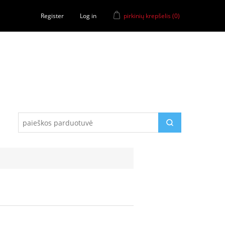
Register
Log in
pirkinių krepšelis
(0)