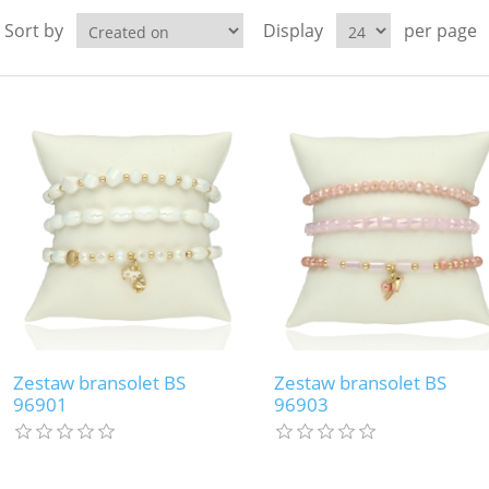
Sort by
Display
per page
Zestaw bransolet BS
Zestaw bransolet BS
96901
96903