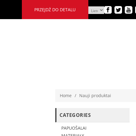
PRZEJDŹ DO DETALU
Home
/
Nauji produktai
CATEGORIES
PAPUOŠALAI
MATERIAŁY