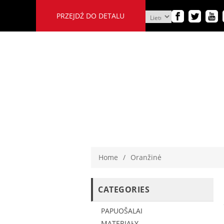
PRZEJDŹ DO DETALU
Home
/
Oranžinė
CATEGORIES
PAPUOŠALAI
MATERIAŁY