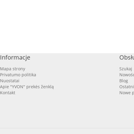
Informacje
Obsłu
Mapa strony
Szukaj
Privatumo politika
Nowośc
Nuostatai
Blog
Apie "YVON" prekės ženklą
Ostatn
Kontakt
Nowe p