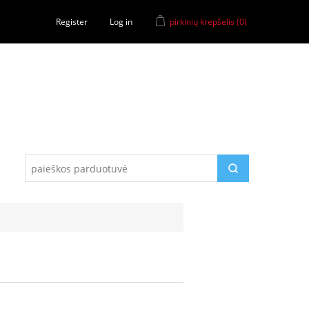
Register
Log in
pirkinių krepšelis
(0)