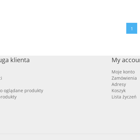
1
ga klienta
My accou
Moje konto
i
Zamówienia
Adresy
io oglądane produkty
Koszyk
rodukty
Lista życzeń