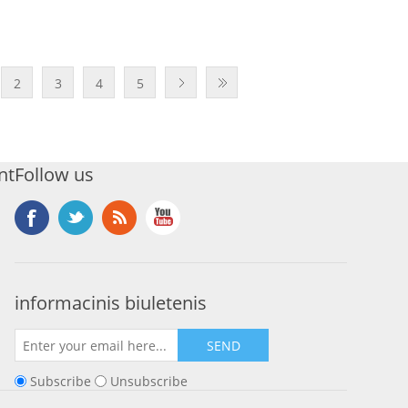
2
3
4
5
nt
Follow us
informacinis biuletenis
SEND
Subscribe
Unsubscribe