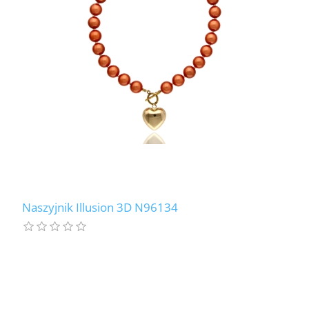
LABRADORYT
LAPIS LAZURI
MASA PERŁOWA
RODOCHROZYT
TURMALIN
RODONIT
Naszyjnik Illusion 3D N96134
TYGRYSIE OKO