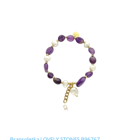
Bransoletka LOVELY STONES B96767