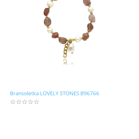
LABRADORYT
LAPIS LAZURI
MASA PERŁOWA
RODOCHROZYT
TURMALIN
RODONIT
Bransoletka LOVELY STONES B96766
TYGRYSIE OKO