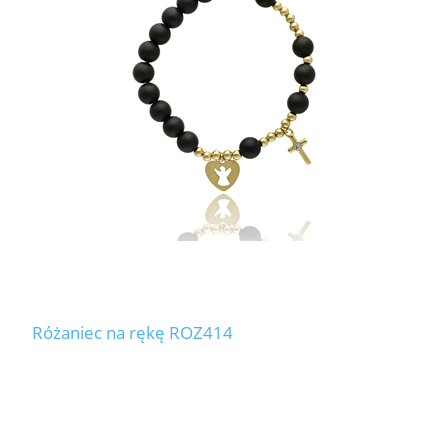
LABRADORYT
LAPIS LAZURI
MASA PERŁOWA
RODOCHROZYT
TURMALIN
RODONIT
Różaniec na rękę ROZ414
TYGRYSIE OKO