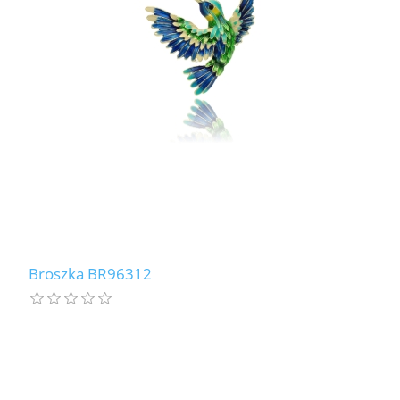
LABRADORYT
LAPIS LAZURI
MASA PERŁOWA
RODOCHROZYT
TURMALIN
RODONIT
Broszka BR96312
TYGRYSIE OKO