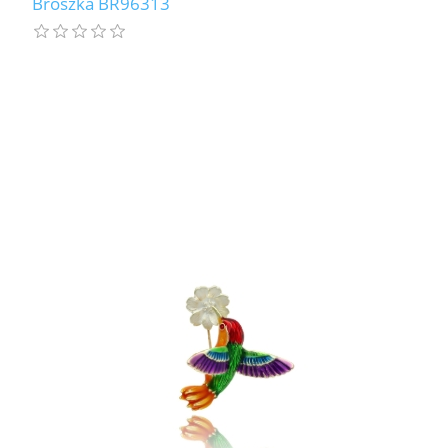
Broszka BR96313