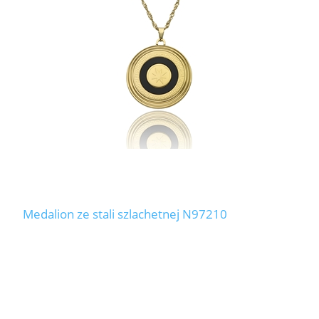
LABRADORYT
LAPIS LAZURI
MASA PERŁOWA
RODOCHROZYT
TURMALIN
RODONIT
Medalion ze stali szlachetnej N97210
TYGRYSIE OKO