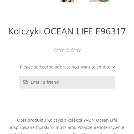
LABRADORYT
LAPIS LAZURI
Kolczyki OCEAN LIFE E96317
MASA PERŁOWA
RODOCHROZYT
Please select the address you want to ship to
TURMALIN
Email a friend
RODONIT
TYGRYSIE OKO
Opis produktu Kolczyki z kolekcji YVON Ocean Life
inspirowane morskimi muszlami. Połączenie intensywnie