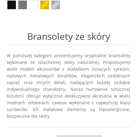
Kolczyki
Naszyjniki męskie
Kamienie naturalne
KAMIENIE NATURALNE
Broszki
Zestawy prezentowe dla NIEGO
Perły
AGAT
Bransolety ze skóry
Pierścionki
Sygnety męskie i obrączki
Biżuteria ze skóry
AMAZONIT
Zestawy prezentowe
Kolczyki męskie
Biżuteria ślubna
AWENTURYN
W poniższej kategorii prezentujemy oryginalne bransolety
wykonane ze szlachetnej skóry naturalnej. Proponujemy
Akcesoria
wiele modeli akcesoriów z dodatkiem lśniących cyrkonii,
Kolekcja ZODIAK
Wieczorowa
JASPIS
stylowych metalowych koralików, eleganckich ozdobnych
zapięć oraz innych detali, nadających każdej ozdobie
Różańce
BRELOKI
Stal szlachetna 316L
indywidualnego charakteru. Nasza
hurtownia sztucznej
KOCIE OKO / KWARC
biżuterii
oferuje wyłącznie ekskluzywne akcesoria w wielu
modnych odsłonach, zawsze wykonane z najwyższej klasy
Ekspozytory i opakowania
Biżuteria metalowa
JADEIT
surowców. Ich metalowe elementy są hipoalergiczne,
bezpieczne dla skóry.
Klipsy do guzików - NEW
Metal szczotkowany
KRYSZTAŁ GÓRSKI