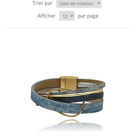
Trier par
LABRADORYT
Afficher
par page
LAPIS LAZURI
MASA PERŁOWA
RODOCHROZYT
TURMALIN
RODONIT
TYGRYSIE OKO