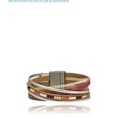
Bransoletka skórzana B96468