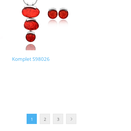
Komplet S98026
1
2
3