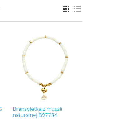
e
6
Bransoletka z muszli
naturalnej B97784