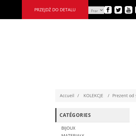
PRZEJDŹ DO DETALU
Accueil
/
KOLEKCJE
/
Prezent od 
CATÉGORIES
BIJOUX
MATERIAŁY