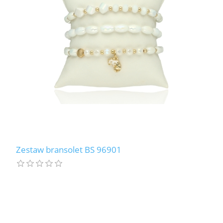
LABRADORYT
LAPIS LAZURI
MASA PERŁOWA
RODOCHROZYT
TURMALIN
RODONIT
Zestaw bransolet BS 96901
TYGRYSIE OKO