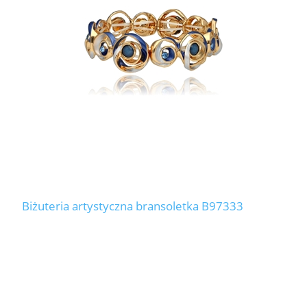
LABRADORYT
LAPIS LAZURI
MASA PERŁOWA
RODOCHROZYT
TURMALIN
RODONIT
Biżuteria artystyczna bransoletka B97333
TYGRYSIE OKO