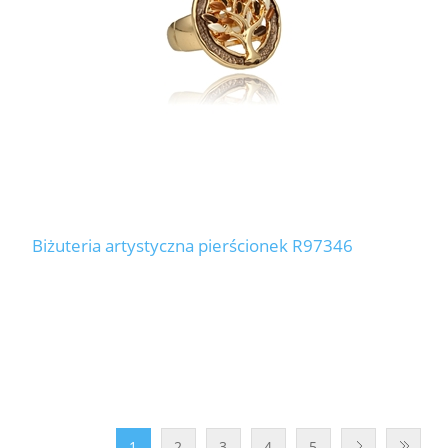
Biżuteria artystyczna pierścionek R97346
1
2
3
4
5