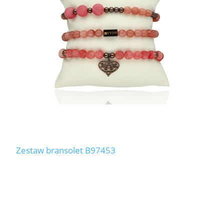
LABRADORYT
LAPIS LAZURI
MASA PERŁOWA
RODOCHROZYT
TURMALIN
RODONIT
Zestaw bransolet B97453
TYGRYSIE OKO