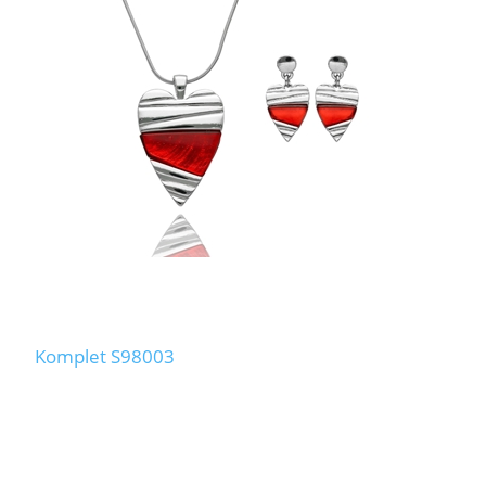
Komplet S98003