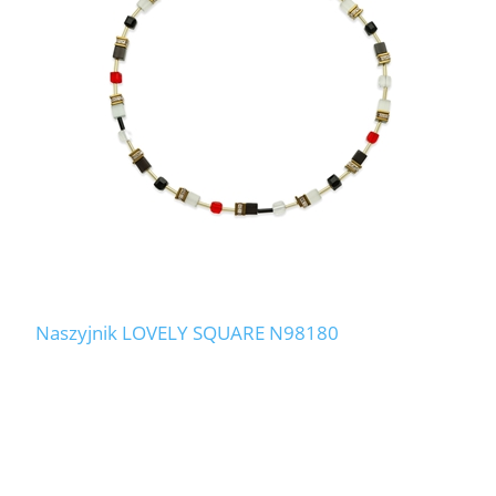
LABRADORYT
LAPIS LAZURI
MASA PERŁOWA
RODOCHROZYT
TURMALIN
RODONIT
Naszyjnik LOVELY SQUARE N98180
TYGRYSIE OKO