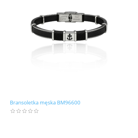
LABRADORYT
LAPIS LAZURI
MASA PERŁOWA
RODOCHROZYT
TURMALIN
RODONIT
Bransoletka męska BM96600
TYGRYSIE OKO