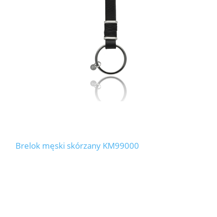
LABRADORYT
LAPIS LAZURI
MASA PERŁOWA
RODOCHROZYT
TURMALIN
RODONIT
Brelok męski skórzany KM99000
TYGRYSIE OKO