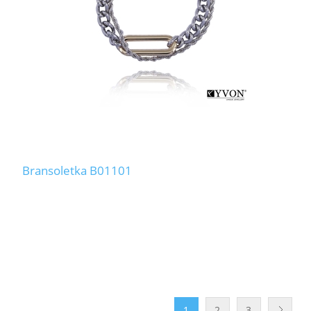
Bransoletka B01101
1
2
3