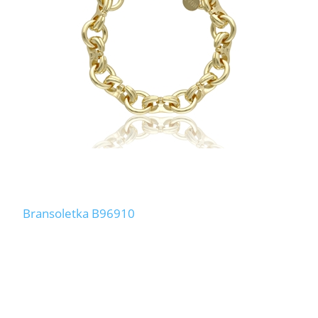
LABRADORYT
LAPIS LAZURI
MASA PERŁOWA
RODOCHROZYT
TURMALIN
RODONIT
Bransoletka B96910
TYGRYSIE OKO