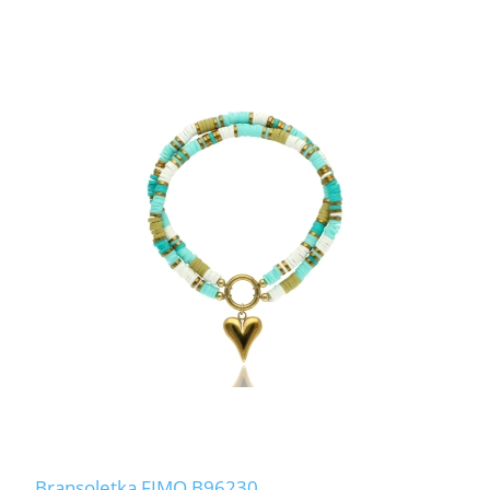
Bransoletka FIMO B96230