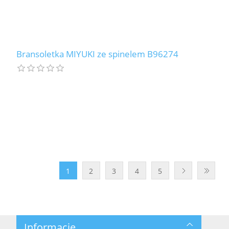
Bransoletka MIYUKI ze spinelem B96274
1
2
3
4
5
Informacje