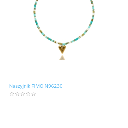
LABRADORYT
LAPIS LAZURI
MASA PERŁOWA
RODOCHROZYT
TURMALIN
RODONIT
Naszyjnik FIMO N96230
TYGRYSIE OKO