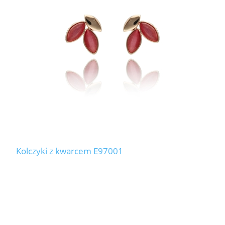
LABRADORYT
LAPIS LAZURI
MASA PERŁOWA
RODOCHROZYT
TURMALIN
RODONIT
Kolczyki z kwarcem E97001
TYGRYSIE OKO