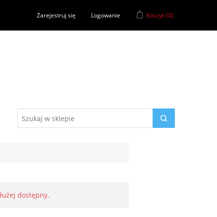
Zarejestruj się
Logowanie
Koszyk
(0)
dłużej dostępny.