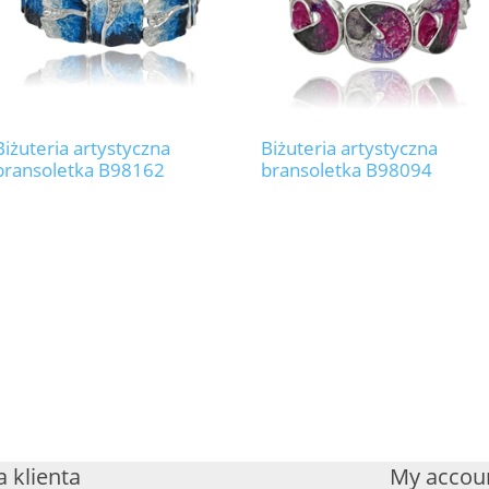
Biżuteria artystyczna
Biżuteria artystyczna
bransoletka B98162
bransoletka B98094
 klienta
My accou