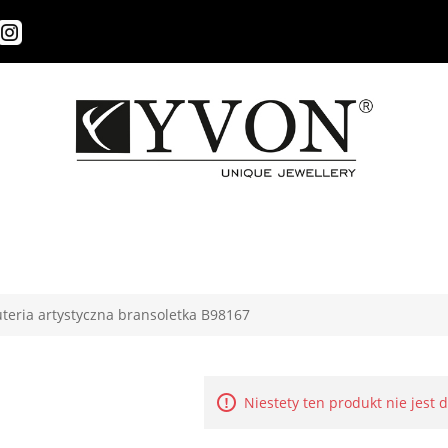
uteria artystyczna bransoletka B98167
Niestety ten produkt nie jest 