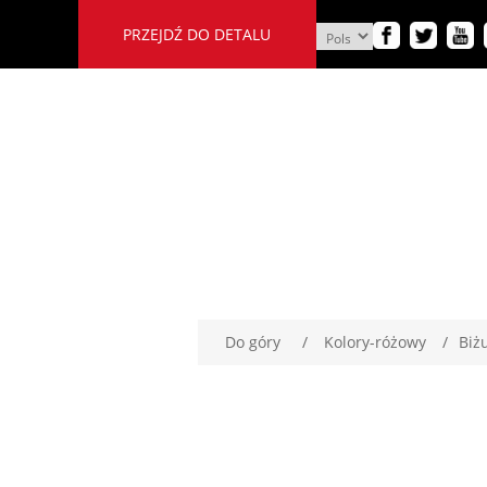
PRZEJDŹ DO DETALU
Do góry
/
Kolory-różowy
/
Biż