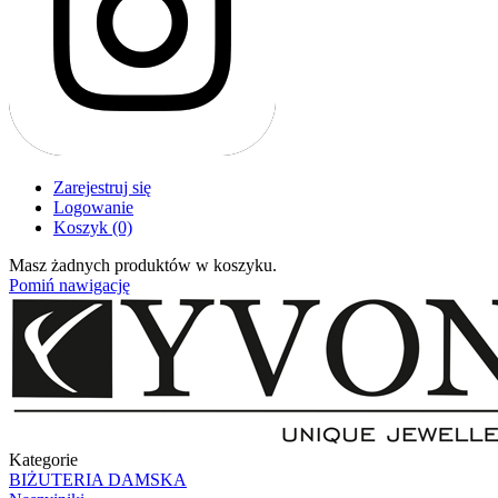
Zarejestruj się
Logowanie
Koszyk
(0)
Masz żadnych produktów w koszyku.
Pomiń nawigację
Kategorie
BIŻUTERIA DAMSKA