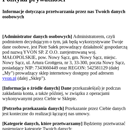
Informacje dotycząca przetwarzania przez nas Twoich danych
osobowych
[Administrator danych osobowych]
Administratorem, czyli
podmiotem decydującym o tym, jak będą wykorzystywane Twoje
dane osobowe, jest Piotr Sałek prowadzący działalność gospodarczą
pod nazwą YVON SP. Z O.O. zarejestrowaną woj.
MAŁOPOLSKIE, pow. Nowy Sącz, gm. Nowy Sącz, miejsc.
Nowy Sącz, ul. Artura Grottgera, nr 3, 33-300, poczta Nowy Sącz,
posiadający NIP: 7343660449 oraz REGON: 542581129 (dalej
„My”) prowadzący sklep internetowy dostępny pod adresem
yvon.pl
(dalej „Sklep”).
[Informacja o źródle danych] Dane
przekazałeś(aś) je podczas
zakładania konta, a także później, w związku z operacjami
wykonywanymi przez Ciebie w Sklepie.
[Potrzeba przekazania danych]
Przekazanie przez Ciebie danych
jest konieczne do realizacji łączącej nas umowy.
[Kategorie danych, które przetwarzamy]
Będziemy przetwarzać
następujące kategorie Twoich danych: