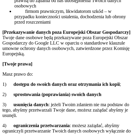
prawną do żądania od nas udostępnienia Twoich danych
osobowych
firmom prawniczym, likwidatorom szkód – w
przypadku konieczności ustalenia, dochodzenia lub obrony
przed roszczeniami
[Przekazywanie danych poza Europejski Obszar Gospodarczy]
Twoje dane osobowe będą przekazywane poza Europejski Obszar
Gospodarczy do Google LLC w oparciu o standardowe klauzule
umowne ochrony danych osobowych, zatwierdzone przez Komisję
Europejską.
[Twoje prawa]
Masz prawo do:
1)
dostępu do swoich danych oraz otrzymania ich kopii
;
2)
sprostowania (poprawiania) swoich danych
3)
usunięcia danych
: jeżeli Twoim zdaniem nie ma podstaw do
tego, abyśmy przetwarzali Twoje dane, możesz zażądać abyśmy je
usunęli.
4)
ograniczenia przetwarzania
: możesz zażądać, abyśmy
ograniczyli przetwarzanie Twoich danych osobowych wyłącznie do