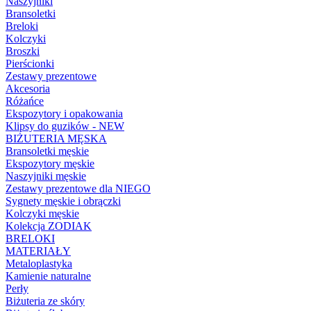
Naszyjniki
Bransoletki
Breloki
Kolczyki
Broszki
Pierścionki
Zestawy prezentowe
Akcesoria
Różańce
Ekspozytory i opakowania
Klipsy do guzików - NEW
BIŻUTERIA MĘSKA
Bransoletki męskie
Ekspozytory męskie
Naszyjniki męskie
Zestawy prezentowe dla NIEGO
Sygnety męskie i obrączki
Kolczyki męskie
Kolekcja ZODIAK
BRELOKI
MATERIAŁY
Metaloplastyka
Kamienie naturalne
Perły
Biżuteria ze skóry