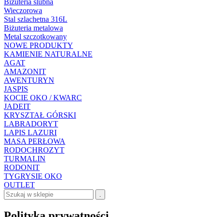
Biżuteria ślubna
Wieczorowa
Stal szlachetna 316L
Biżuteria metalowa
Metal szczotkowany
NOWE PRODUKTY
KAMIENIE NATURALNE
AGAT
AMAZONIT
AWENTURYN
JASPIS
KOCIE OKO / KWARC
JADEIT
KRYSZTAŁ GÓRSKI
LABRADORYT
LAPIS LAZURI
MASA PERŁOWA
RODOCHROZYT
TURMALIN
RODONIT
TYGRYSIE OKO
OUTLET
.
Polityka prywatności