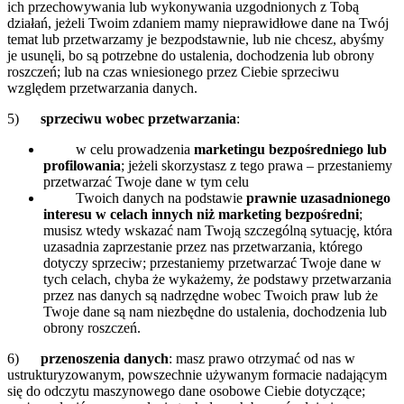
ich przechowywania lub wykonywania uzgodnionych z Tobą
działań, jeżeli Twoim zdaniem mamy nieprawidłowe dane na Twój
temat lub przetwarzamy je bezpodstawnie, lub nie chcesz, abyśmy
je usunęli, bo są potrzebne do ustalenia, dochodzenia lub obrony
roszczeń; lub na czas wniesionego przez Ciebie sprzeciwu
względem przetwarzania danych.
5)
sprzeciwu wobec przetwarzania
:
w celu prowadzenia
marketingu bezpośredniego lub
profilowania
; jeżeli skorzystasz z tego prawa – przestaniemy
przetwarzać Twoje dane w tym celu
Twoich danych na podstawie
prawnie uzasadnionego
interesu w celach innych niż marketing bezpośredni
;
musisz wtedy wskazać nam Twoją szczególną sytuację, która
uzasadnia zaprzestanie przez nas przetwarzania, którego
dotyczy sprzeciw; przestaniemy przetwarzać Twoje dane w
tych celach, chyba że wykażemy, że podstawy przetwarzania
przez nas danych są nadrzędne wobec Twoich praw lub że
Twoje dane są nam niezbędne do ustalenia, dochodzenia lub
obrony roszczeń.
6)
przenoszenia danych
: masz prawo otrzymać od nas w
ustrukturyzowanym, powszechnie używanym formacie nadającym
się do odczytu maszynowego dane osobowe Ciebie dotyczące;