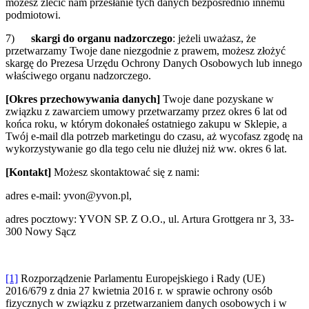
możesz zlecić nam przesłanie tych danych bezpośrednio innemu
podmiotowi.
7)
skargi do organu nadzorczego
: jeżeli uważasz, że
przetwarzamy Twoje dane niezgodnie z prawem, możesz złożyć
skargę do Prezesa Urzędu Ochrony Danych Osobowych lub innego
właściwego organu nadzorczego.
[Okres przechowywania danych]
Twoje dane pozyskane w
związku z zawarciem umowy przetwarzamy przez okres 6 lat od
końca roku, w którym dokonałeś ostatniego zakupu w Sklepie, a
Twój e-mail dla potrzeb marketingu do czasu, aż wycofasz zgodę na
wykorzystywanie go dla tego celu nie dłużej niż ww. okres 6 lat.
[Kontakt]
Możesz skontaktować się z nami:
adres e-mail: yvon@yvon.pl,
adres pocztowy: YVON SP. Z O.O., ul. Artura Grottgera nr 3, 33-
300 Nowy Sącz
[1]
Rozporządzenie Parlamentu Europejskiego i Rady (UE)
2016/679 z dnia 27 kwietnia 2016 r. w sprawie ochrony osób
fizycznych w związku z przetwarzaniem danych osobowych i w