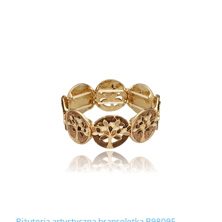
Biżuteria artystyczna bransoletka B98095