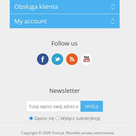
Mapa strony
Obsługa klienta
Polityka prywatności
Regulamin hurtowni
Szukaj
My account
O marce Yvon
Nowości
Kontakt
Blog
Moje konto
Ostatnio oglądane produkty
Zamówienia
Nowe produkty
Follow us
Adresy
Koszyk
Lista życzeń
Newsletter
WYŚLIJ
Zapisz się
Wyłącz subskrybcję
Copyright © 2026 Yvon.pl. Wszelkie prawa zastrzeżone.