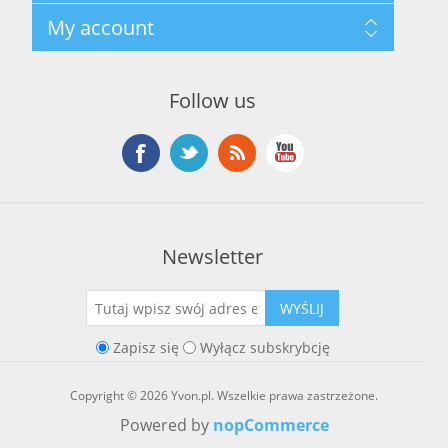
Regulamin hurtowni
Szukaj
My account
O marce Yvon
Nowości
Kontakt
Blog
Moje konto
Ostatnio oglądane produkty
Zamówienia
Nowe produkty
Follow us
Adresy
Koszyk
Lista życzeń
Newsletter
WYŚLIJ
Zapisz się
Wyłącz subskrybcję
Copyright © 2026 Yvon.pl. Wszelkie prawa zastrzeżone.
Powered by
nopCommerce