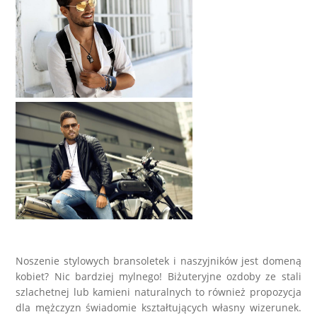
LABRADORYT
LAPIS LAZURI
MASA PERŁOWA
RODOCHROZYT
TURMALIN
RODONIT
TYGRYSIE OKO
Noszenie stylowych bransoletek i naszyjników jest domeną
kobiet? Nic bardziej mylnego! Biżuteryjne ozdoby ze stali
szlachetnej lub kamieni naturalnych to również propozycja
dla mężczyzn świadomie kształtujących własny wizerunek.