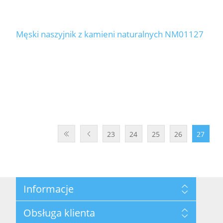
Męski naszyjnik z kamieni naturalnych NM01127
23
24
25
26
27
Informacje
Mapa strony
Obsługa klienta
Polityka prywatności