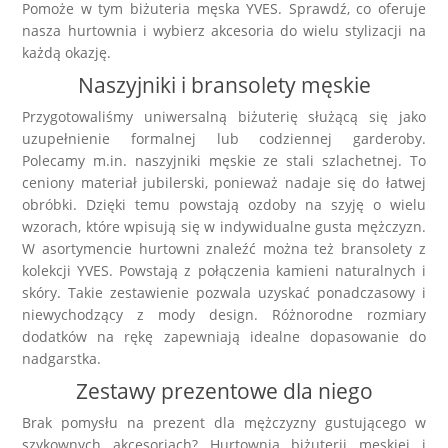
Pomoże w tym biżuteria męska YVES. Sprawdź, co oferuje
nasza hurtownia i wybierz akcesoria do wielu stylizacji na
każdą okazję.
Naszyjniki i bransolety męskie
Przygotowaliśmy uniwersalną biżuterię służącą się jako
uzupełnienie formalnej lub codziennej garderoby.
Polecamy m.in. naszyjniki męskie ze stali szlachetnej. To
ceniony materiał jubilerski, ponieważ nadaje się do łatwej
obróbki. Dzięki temu powstają ozdoby na szyję o wielu
wzorach, które wpisują się w indywidualne gusta mężczyzn.
W asortymencie hurtowni znaleźć można też bransolety z
kolekcji YVES. Powstają z połączenia kamieni naturalnych i
skóry. Takie zestawienie pozwala uzyskać ponadczasowy i
niewychodzący z mody design. Różnorodne rozmiary
dodatków na rękę zapewniają idealne dopasowanie do
nadgarstka.
Zestawy prezentowe dla niego
Brak pomysłu na prezent dla mężczyzny gustującego w
szykownych akcesoriach? Hurtownia biżuterii męskiej i